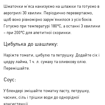
Шматочки м’яса нанизуємо на шпажки та готуємо в
аерогрилі 30 хвилин. Періодично перевертаємо,
щоб воно рівномірно зарум’янилося з усіх боків.
Готуємо при температурі 180°C, а останні 3 хвилини
– при 200°C для апетитної скоринки.
Цибулька до шашлику:
Наріжте томати, цибулю та петрушку. Додайте сік і
цедру лайма, 1 ч. л. сумаху та оливкову олію.
Перемішайте.
Соус:
У блендері змішайте томатну пасту, петрушку,
часник, сіль і трішки води до однорідної
консистенції